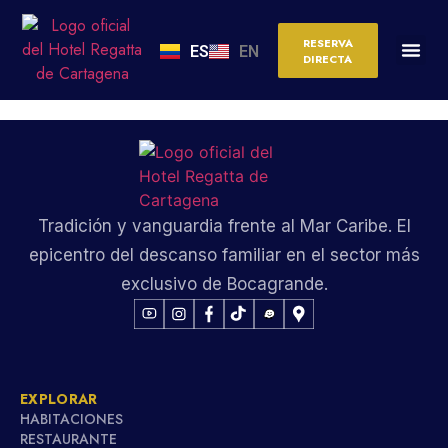
Add More Gutenberg
RESERVA
ES
EN
DIRECTA
Blocks
Tradición y vanguardia frente al Mar Caribe. El
epicentro del descanso familiar en el sector más
exclusivo de Bocagrande.
EXPLORAR
HABITACIONES
RESTAURANTE