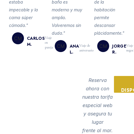
estaba
baño es
de la
impecable y la
moderno y muy
habitación
cama súper
amplio.
permite
cómoda."
Volveremos sin
descansar
duda."
plácidamente."
CM
CARLOS
Viaje
en
M.
CM
ANA
CM
JORGE
Viaje de
Viaje
pareja
aniversario
negoc
L.
R.
¿LISTO PARA
Reserva
ahora con
VIVIR LA
DISP
nuestra tarifa
Y
EXPERIENCIA
especial web
REGATTA?
y asegura tu
lugar
frente al mar.