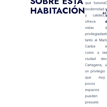
SOBRE ESTA
que fusiona
HABITACIÓN
modernidad
r
AC
y calidez,
r
ofrece
a
vistas
d
privilegiadas
t
tanto al Mar
l
Caribe
como a la
e
ciudad de
s
Cartagena,
ú
un privilegio
que muy
pocos
espacios
pueden
presumir.