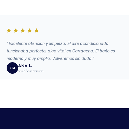
"Excelente atención y limpieza. El aire acondicionado
funcionaba perfecto, algo vital en Cartagena. El baño es
moderno y muy amplio. Volveremos sin duda."
ANA L.
CM
Viaje de aniversario