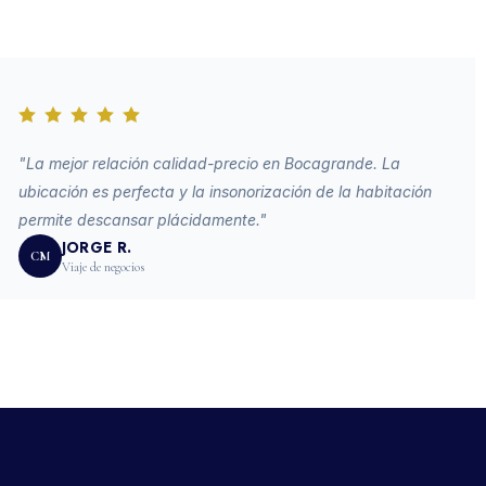
"La mejor relación calidad-precio en Bocagrande. La
ubicación es perfecta y la insonorización de la habitación
permite descansar plácidamente."
JORGE R.
CM
Viaje de negocios