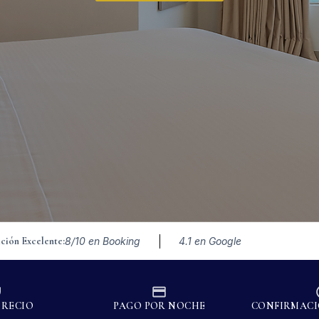
ación Excelente:
8/10 en Booking
4.1 en Google
PRECIO
PAGO POR NOCHE
CONFIRMACI