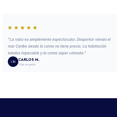
"La vista es simplemente espectacular. Despertar viendo el
mar Caribe desde la cama no tiene precio. La habitación
estaba impecable y la cama súper cómoda."
CARLOS M.
CM
Viaje en pareja