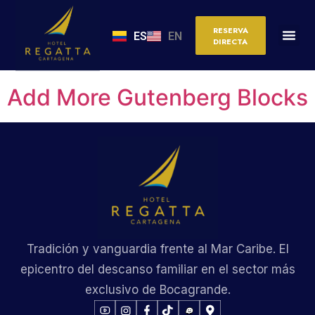
Archivos:
Automatic
RESERVA
ES
EN
DIRECTA
Translations
Add More Gutenberg Blocks
Tradición y vanguardia frente al Mar Caribe. El
epicentro del descanso familiar en el sector más
exclusivo de Bocagrande.