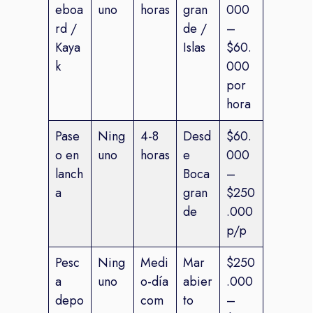
eboa
uno
horas
gran
000
rd /
de /
–
Kaya
Islas
$60.
k
000
por
hora
Pase
Ning
4-8
Desd
$60.
o en
uno
horas
e
000
lanch
Boca
–
a
gran
$250
de
.000
p/p
Pesc
Ning
Medi
Mar
$250
a
uno
o-día
abier
.000
depo
com
to
–