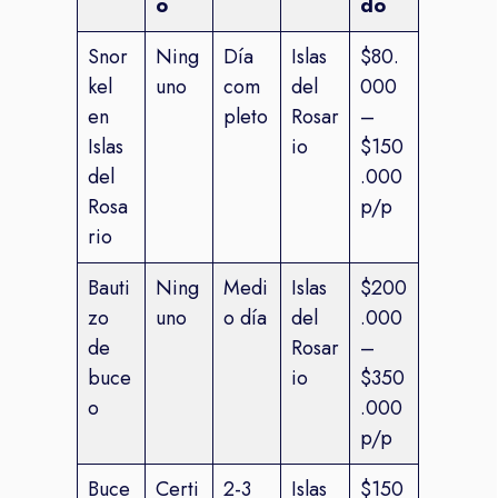
o
do
Snor
Ning
Día
Islas
$80.
kel
uno
com
del
000
en
pleto
Rosar
–
Islas
io
$150
del
.000
Rosa
p/p
rio
Bauti
Ning
Medi
Islas
$200
zo
uno
o día
del
.000
de
Rosar
–
buce
io
$350
o
.000
p/p
Buce
Certi
2-3
Islas
$150