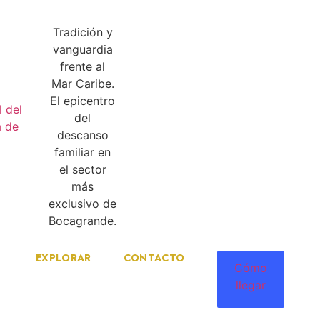
Tradición y
vanguardia
frente al
Mar Caribe.
El epicentro
del
descanso
familiar en
el sector
más
exclusivo de
Bocagrande.
EXPLORAR
HABITACIONES
CONTACTO
RESTAURANTE
AVENIDA
EVENTOS
CARTAGENA
OFERTA
TEL
Cómo
MALECÓN,
DE INDIAS,
FIJO
llegar
CARRERA 1
COLOMBIA
(605
#5-82
739