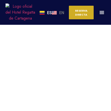
RESERVA
ES
EN
DIRECTA
MURALLAS DE
CARTAGENA: HISTORIA,
VISITA Y TIPS