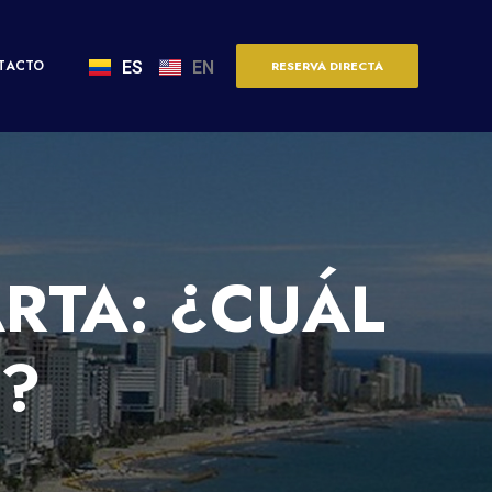
TACTO
ES
EN
RESERVA DIRECTA
RTA: ¿CUÁL
6?