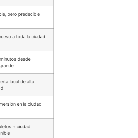
ble, pero predecible
eso a toda la ciudad
minutos desde
grande
rta local de alta
ad
ersión en la ciudad
letos + ciudad
nible