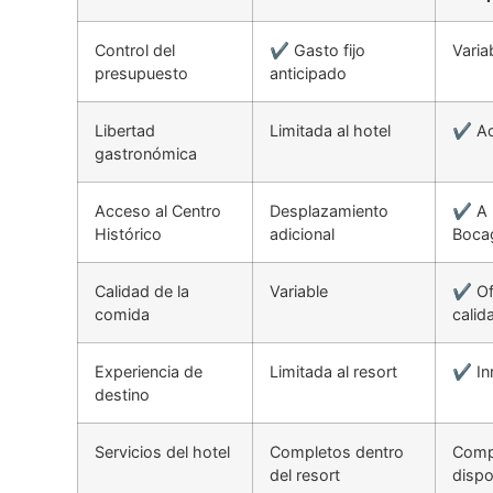
Control del
✔ Gasto fijo
Varia
presupuesto
anticipado
Libertad
Limitada al hotel
✔ Acc
gastronómica
Acceso al Centro
Desplazamiento
✔ A 
Histórico
adicional
Boca
Calidad de la
Variable
✔ Ofe
comida
calid
Experiencia de
Limitada al resort
✔ Inm
destino
Servicios del hotel
Completos dentro
Comp
del resort
dispo